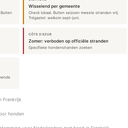
Wisselend per gemeente
 Buiten
Check lokaal. Buiten seizoen meeste stranden vrij.
Trégastel: welkom sept–juni.
CÔTE D’AZUR
Zomer: verboden op officiële stranden
Specifieke hondenstranden zoeken
mmende
 Frankrijk
voor honden
stemming voor Nederlanders met hond in Frankrijk.