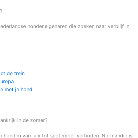
s?
derlandse hondeneigenaren die zoeken naar verblijf in
et de trein
Europa
ie met je hond
ankrijk in de zomer?
jn honden van juni tot september verboden. Normandië is