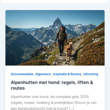
,
,
,
Accommodatie
Algemeen
Inspiratie & Routes
Uitrusting
Alpenhutten met hond: regels, liften &
routes
Alpenhutten met hond: de complete gids 2025
(regels, routes, boeking & praktijktips) Droom je van
een berghuttentocht met je hond? […]