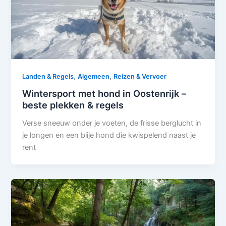
,
,
Landen & Regels
Algemeen
Reizen & Vervoer
Wintersport met hond in Oostenrijk –
beste plekken & regels
Verse sneeuw onder je voeten, de frisse berglucht in
je longen en een blije hond die kwispelend naast je
rent